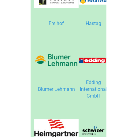
Eberle
Freihof
Hastag
Spezialitäte
Edding
Bio Hof
Blumer Lehmann
International
Mädertal
GmbH