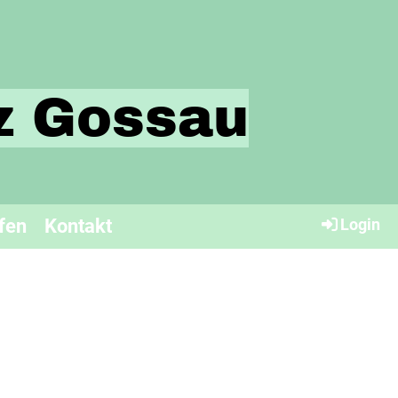
tz Gossau
fen
Kontakt
Login