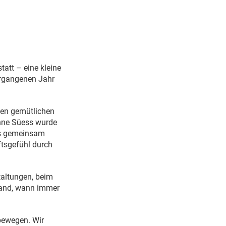
tatt – eine kleine
ergangenen Jahr
en gemütlichen
nne Süess wurde
as gemeinsam
ftsgefühl durch
taltungen, beim
Hand, wann immer
bewegen. Wir